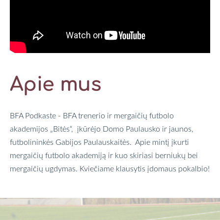
Apie mus
BFA Podkaste - BFA trenerio ir mergaičių futbolo
akademijos „Bitės“, įkūrėjo Domo Paulausko ir jaunos,
futbolininkės Gabijos Paulauskaitės. Apie mintį įkurti
mergaičių futbolo akademiją ir kuo skiriasi berniukų bei
mergaičių ugdymas. Kviečiame klausytis įdomaus pokalbio!