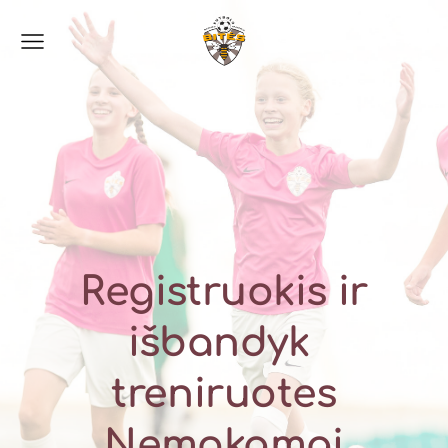
Registruokis ir
išbandyk
treniruotes
Nemokamai