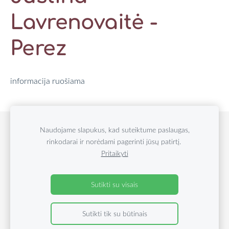
Lavrenovaitė -
Perez
informacija ruošiama
Naudojame slapukus, kad suteiktume paslaugas,
Slapukai
rinkodarai ir norėdami pagerinti jūsų patirtį.
Pritaikyti
© 2024 MFA Bitės
Socialinė erdvė
Sutikti su visais
Sutikti tik su būtinais