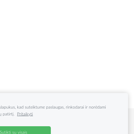
apukus, kad suteiktume paslaugas, rinkodarai ir norėdami
ų patirtį.
Pritaikyti
Sutikti su visais